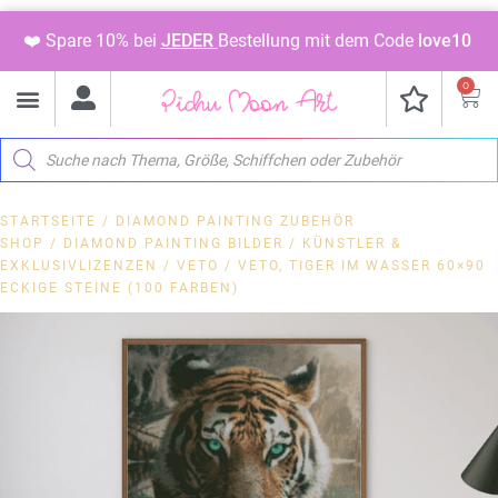
❤️ Spare 10% bei
JEDER
Bestellung mit dem Code
love10
0
STARTSEITE
/
DIAMOND PAINTING ZUBEHÖR
SHOP
/
DIAMOND PAINTING BILDER
/
KÜNSTLER &
EXKLUSIVLIZENZEN
/
VETO
/ VETO, TIGER IM WASSER 60×90
ECKIGE STEINE (100 FARBEN)