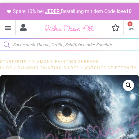
❤️ Spare 10% bei
JEDER
Bestellung mit dem Code
love10
0
STARTSEITE
/
DIAMOND PAINTING ZUBEHÖR
SHOP
/
DIAMOND PAINTING BILDER
/ WATCHER OF ETERNITY