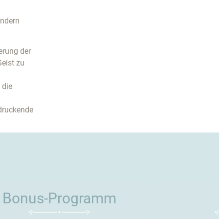
ondern
erung der
eist zu
 die
ndruckende
Bonus-Programm