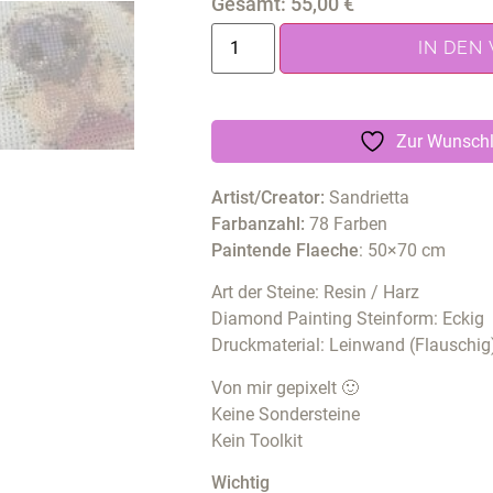
Gesamt:
55,00
€
IN DEN
Zur Wunschl
Artist/Creator:
Sandrietta
Farbanzahl:
78 Farben
Paintende Flaeche
: 50×70 cm
Art der Steine: Resin / Harz
Diamond Painting Steinform: Eckig
Druckmaterial: Leinwand (Flauschig
Von mir gepixelt 🙂
Keine Sondersteine
Kein Toolkit
Wichtig