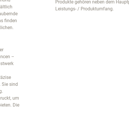
Produkte gehören neben dem Haupt
ältlich
Leistungs- / Produktumfang.
zaubernde
s finden
lichen.
er
ancen –
nstwerk
räzise
 Sie sind
g.
druckt, um
ieten. Die