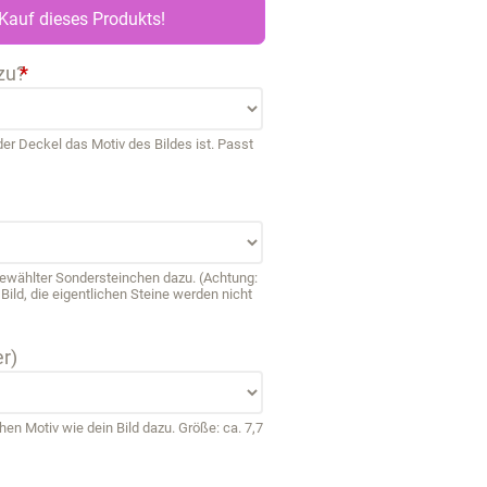
Kauf dieses Produkts!
zu?
*
r Deckel das Motiv des Bildes ist. Passt
sgewählter Sondersteinchen dazu. (Achtung:
ild, die eigentlichen Steine werden nicht
r)
 Motiv wie dein Bild dazu. Größe: ca. 7,7