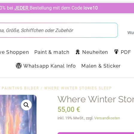
10% bei
JEDER
Bestellung mit dem Code
love10
Wun
ve Shoppen
Paint & match
Neuheiten
PDF
Whatsapp Kanal Info
Malen & Sticker
 PAINTING BILDER
/ WHERE WINTER STORIES SLEEP
Where Winter Stor
55,00
€
inkl. 19% MwSt., zzgl.
Versandkosten