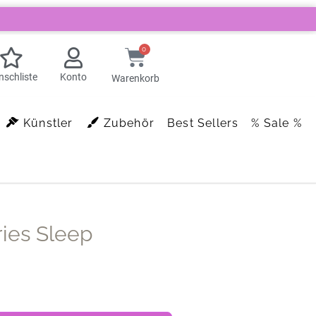
0
schliste
Konto
Warenkorb
Künstler
Zubehör
Best Sellers
% Sale %
ies Sleep