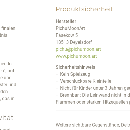
Produktsicherheit
s
Hersteller
 finalen
PichuMoonArt
dnis
Fäsekow 5
18513 Deyelsdorf
pichu@pichumoon.art
www.pichumoon.art
bei der
Sicherheitshinweis
n“, auf
– Kein Spielzeug
te und
– Verschluckbare Kleinteile
ster und
– Nicht für Kinder unter 3 Jahren ge
rden
– Brennbar : Die Leinwand nicht in 
 das in
Flammen oder starken Hitzequellen 
ität
Weitere sichtbare Gegenstände, Deko
amond