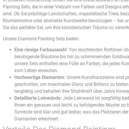
Painting Sets, die in einer Vielzahl von Farben und Designs erh
sind. Ob Sie prächtige Landschaften, majestätische Tiere, be
Blumenmotive oder abstrakte Kunstwerke bevorzugen – bei un
Sie das perfekte Set, um Ihre künstlerischen Träume zu verwirk
Unsere Diamond Painting Sets bieten:
Eine riesige Farbauswahl
: Von leuchtenden Rottönen üb
beruhigende Blautöne bis hin zu schimmernden Goldnu
unsere Sets enthalten eine Fülle an Farben, die jedes Ku
zum Leben erwecken.
Hochwertige Diamanten
: Unsere Kunstharzsteine sind p
geschnitten, um maximalen Glanz und Brillanz zu bieten.
langlebig und behalten ihre Strahlkraft über Jahre hinwe
Detaillierte Leinwände
: Jede Leinwand ist sorgfältig be
Ihnen ein genaues und leicht zu befolgendes Muster zu b
Symbole sind klar und gut lesbar, was das Platzieren der
Diamanten erleichtert.
Vorteile Des Diamond Paintings