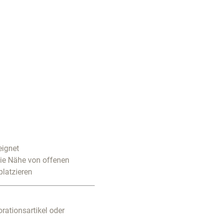
eignet
die Nähe von offenen
platzieren
rationsartikel oder