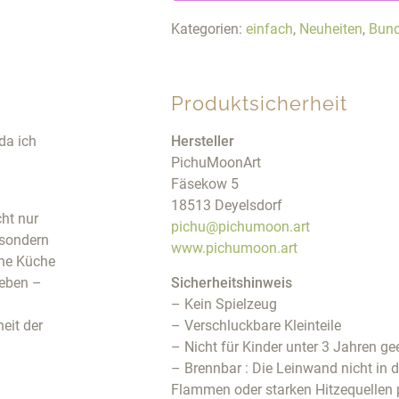
Kategorien:
einfach
,
Neuheiten
,
Bund
Produktsicherheit
da ich
Hersteller
PichuMoonArt
Fäsekow 5
18513 Deyelsdorf
cht nur
pichu@pichumoon.art
 sondern
www.pichumoon.art
ine Küche
Leben –
Sicherheitshinweis
– Kein Spielzeug
eit der
– Verschluckbare Kleinteile
– Nicht für Kinder unter 3 Jahren ge
– Brennbar : Die Leinwand nicht in 
Flammen oder starken Hitzequellen 