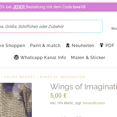
10% bei
JEDER
Bestellung mit dem Code
love10
Wun
ve Shoppen
Paint & match
Neuheiten
PDF
Whatsapp Kanal Info
Malen & Sticker
/
FOLIEN MAGNET
/ WINGS OF IMAGINATION
Wings of Imaginat
5,00
€
inkl. 19% MwSt., zzgl.
Versandkosten