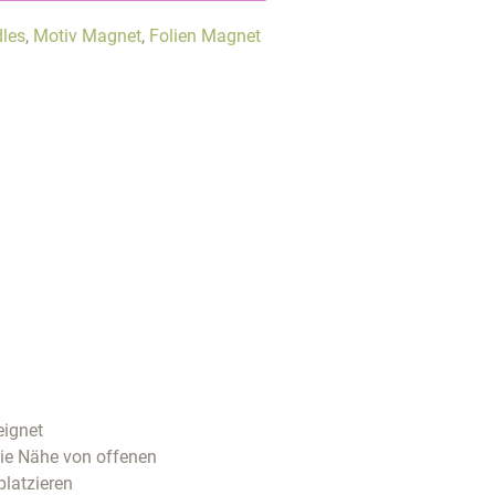
les
,
Motiv Magnet
,
Folien Magnet
eignet
die Nähe von offenen
platzieren