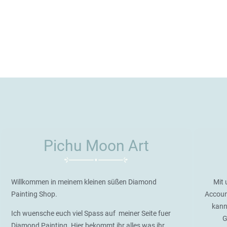
Pichu Moon Art
Willkommen in meinem kleinen süßen Diamond
Mit 
Painting Shop.
Accoun
kann
Ich wuensche euch viel Spass auf meiner Seite fuer
G
Diamond Painting. Hier bekommt ihr alles was ihr