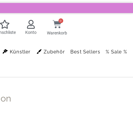
0
schliste
Konto
Warenkorb
Künstler
Zubehör
Best Sellers
% Sale %
ion