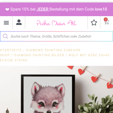
❤️ Spare 10% bei
JEDER
Bestellung mit dem Code
love10
0
STARTSEITE
/
DIAMOND PAINTING ZUBEHÖR
SHOP
/
DIAMOND PAINTING BILDER
/ WOLF MIT HERZ 30×40
ECKIGE STEINE