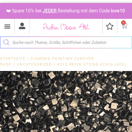
❤️ Spare 10% bei
JEDER
Bestellung mit dem Code
love10
0
STARTSEITE
/
DIAMOND PAINTING ZUBEHÖR
SHOP
/
UNCATEGORIZED
/ #310 RESIN STEINE ECKIG (60G)