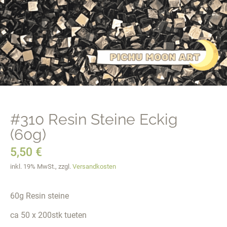
#310 Resin Steine Eckig
(60g)
5,50
€
inkl. 19% MwSt., zzgl.
Versandkosten
60g Resin steine
ca 50 x 200stk tueten