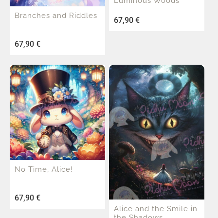
Luminous Woods
Branches and Riddles
67,90
€
67,90
€
No Time, Alice!
67,90
€
Alice and the Smile in
the Shadows