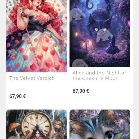
Alice and the Night of
The Velvet Verdict
the Cheshire Moon
67,90
€
67,90
€