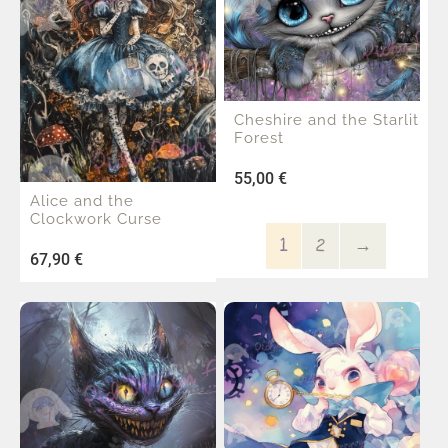
Cheshire and the Starlit
Forest
55,00
€
Alice and the
Clockwork Curse
1
2
→
67,90
€