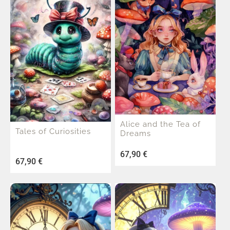
Alice and the Tea of
Tales of Curiosities
Dreams
67,90
€
67,90
€