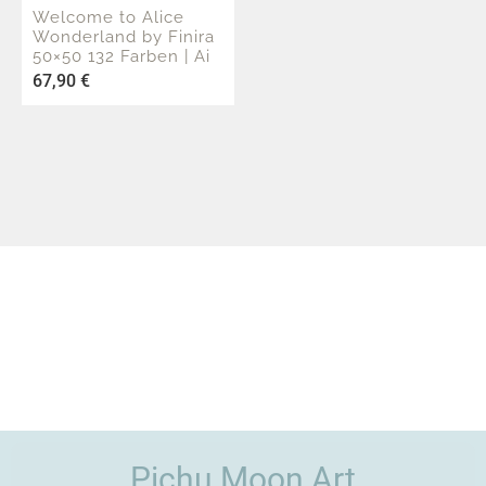
Welcome to Alice
Wonderland by Finira
50×50 132 Farben | Ai
Art
67,90
€
Pichu Moon Art