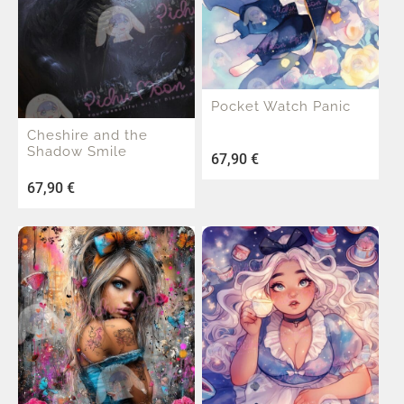
Pocket Watch Panic
Cheshire and the
Shadow Smile
67,90
€
67,90
€