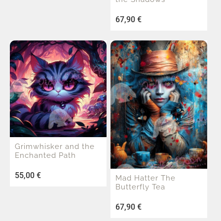
67,90
€
Grimwhisker and the
Enchanted Path
55,00
€
Mad Hatter The
Butterfly Tea
67,90
€