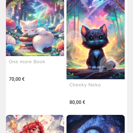
One more Book
70,00
€
Cheeky Neko
80,00
€