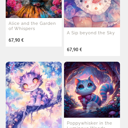
Alice and the Garden
of Whispers
A Sip beyond the Sky
67,90
€
67,90
€
Poppywhisker in the