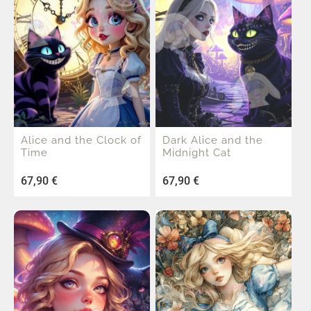
Alice and the Clock of
Dark Alice and the
Time
Midnight Cat
67,90
€
67,90
€