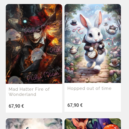
Hopped out of time
Mad Hatter Fire of
Wonderland
67,90
€
67,90
€