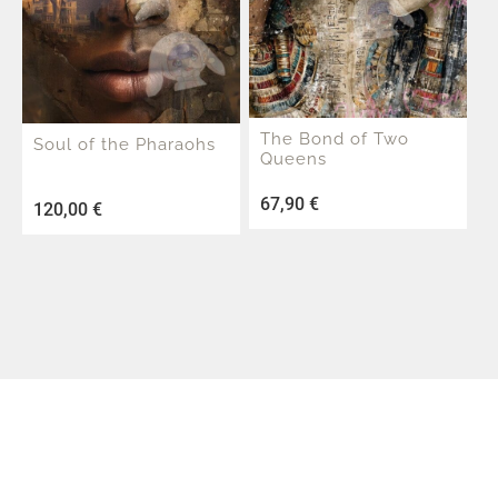
The Bond of Two
Soul of the Pharaohs
Queens
67,90
€
120,00
€