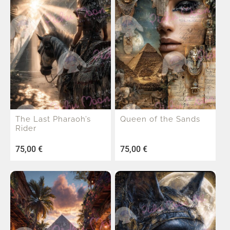
The Last Pharaoh’s
Queen of the Sands
Rider
75,00
€
75,00
€