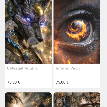
Celestial Anubis
Inferno Vision
75,00
€
75,00
€