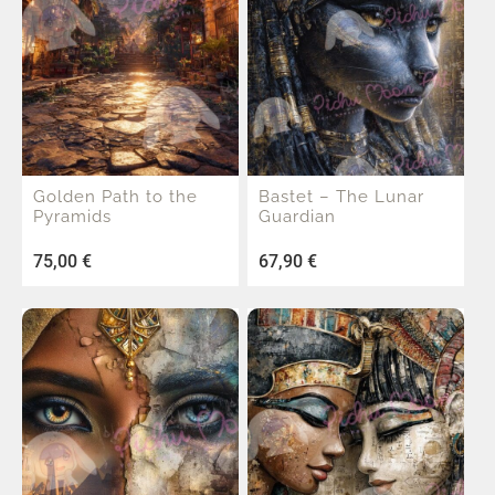
Golden Path to the
Bastet – The Lunar
Pyramids
Guardian
75,00
€
67,90
€