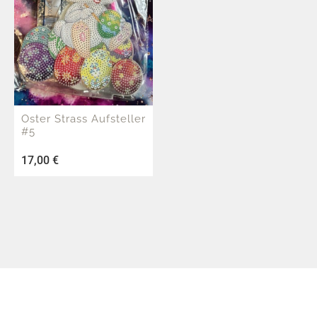
Oster Strass Aufsteller
#5
17,00
€