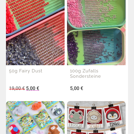
50g Fairy Dust
100g Zufalls
Sondersteine
19,00
€
5,00
€
5,00
€