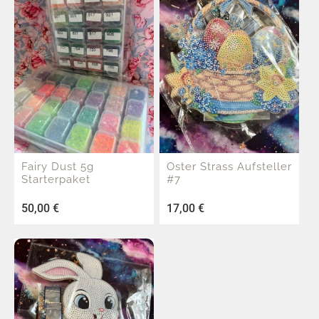
Fairy Dust 5g
Oster Strass Aufsteller
Starterpaket
#7
50,00
€
17,00
€