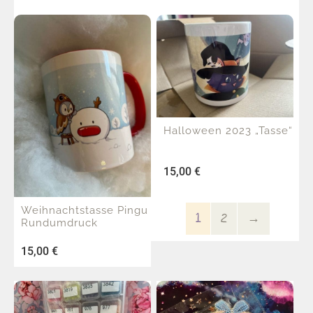
Halloween 2023 „Tasse“
15,00
€
Weihnachtstasse Pingu
1
2
→
Rundumdruck
15,00
€