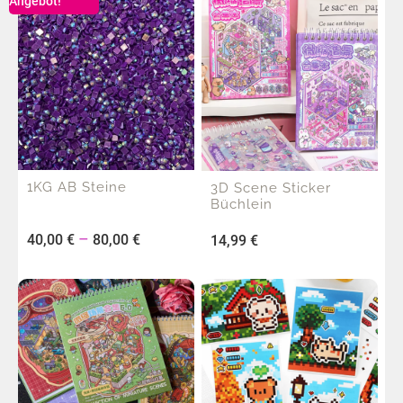
Angebot!
1KG AB Steine
3D Scene Sticker
Büchlein
–
40,00
€
80,00
€
14,99
€