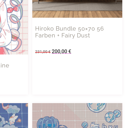
Hiroko Bundle 50×70 56
Farben + Fairy Dust
200,00
€
231,00
€
ine