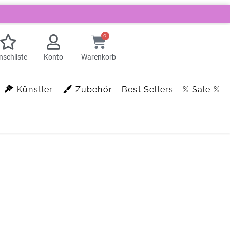
0
schliste
Konto
Warenkorb
Künstler
Zubehör
Best Sellers
% Sale %