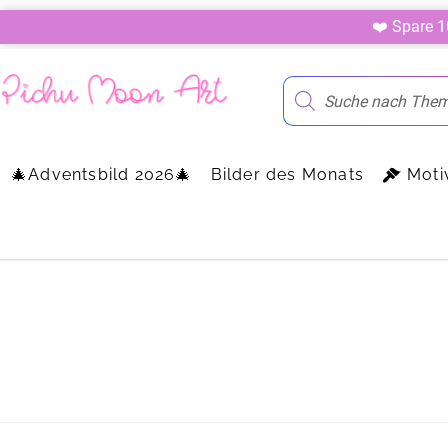
❤️ Spare 
🎄Adventsbild 2026🎄
Bilder des Monats
Moti