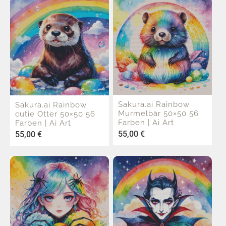
Sakura.ai Rainbow
Sakura.ai Rainbow
Murmelbär 50×50 56
cutie Otter 50×50 56
Farben | Ai Art
Farben | Ai Art
55,00
€
55,00
€