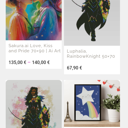
Sakura.ai Love, Kiss
and Pride 70×90 | Ai Art
Luphalia,
RainbowKnight 50×70
–
135,00
€
140,00
€
67,90
€