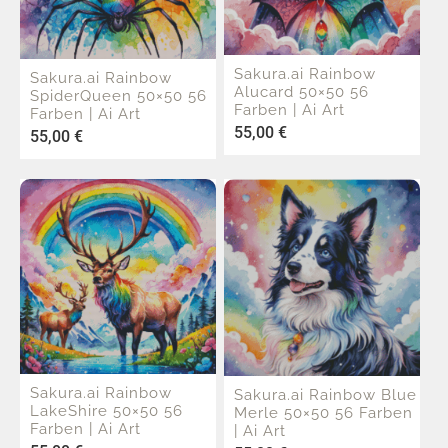
Sakura.ai Rainbow
Sakura.ai Rainbow
Alucard 50×50 56
SpiderQueen 50×50 56
Farben | Ai Art
Farben | Ai Art
55,00
€
55,00
€
Sakura.ai Rainbow
Sakura.ai Rainbow Blue
LakeShire 50×50 56
Merle 50×50 56 Farben
Farben | Ai Art
| Ai Art