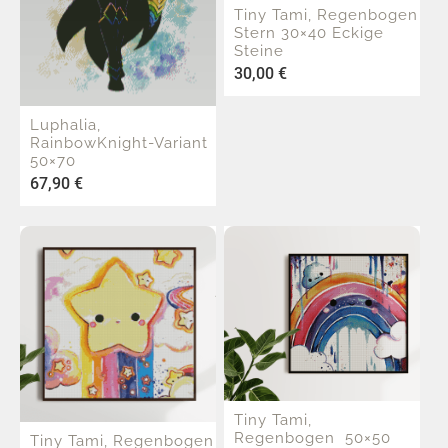
Tiny Tami, Regenbogen
Stern 30×40 Eckige
Steine
30,00
€
Luphalia,
RainbowKnight-Variant
50×70
67,90
€
Tiny Tami,
Regenbogen 50×50
Tiny Tami, Regenbogen