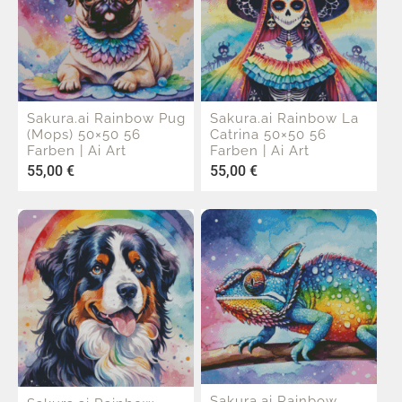
Sakura.ai Rainbow Pug
Sakura.ai Rainbow La
(Mops) 50×50 56
Catrina 50×50 56
Farben | Ai Art
Farben | Ai Art
55,00
€
55,00
€
Sakura.ai Rainbow