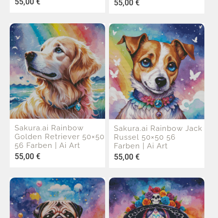
55,00
€
55,00
€
Sakura.ai Rainbow
Sakura.ai Rainbow Jack
Golden Retriever 50×50
Russel 50×50 56
56 Farben | Ai Art
Farben | Ai Art
55,00
€
55,00
€