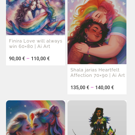
Finira Love will always
win 60×80 | Ai Art
–
90,00
€
110,00
€
Shala jarias Heartfelt
Affection 70×90 | Ai Art
–
135,00
€
140,00
€